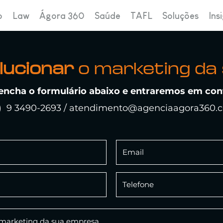
o
Law
Ágora 360
Saúde
TAFL
Soluções
Ins
lucionar
o marketing da
encha o formulário abaixo e entraremos em con
1) 9 3490-2693 /
atendimento@agenciaagora360.