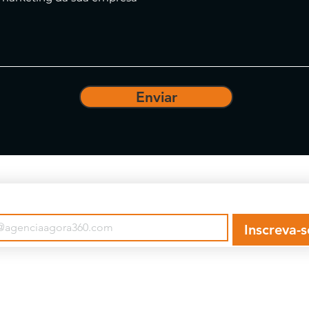
Enviar
se e fica por dentro das novidades!
Inscreva-s