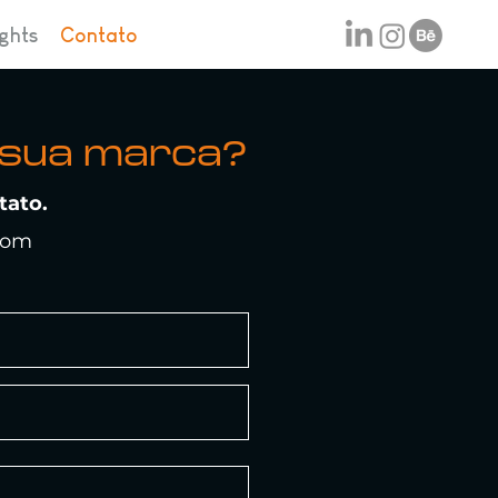
ights
Contato
 sua marca?
tato.
com