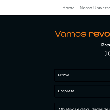
Home
Nosso Univers
Vamos
revo
Pre
(1