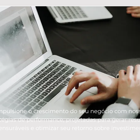
mpulsione o crescimento do seu negócio com nos
tégias de performance, projetadas para gerar res
nsuráveis e otimizar seu retorno sobre investime