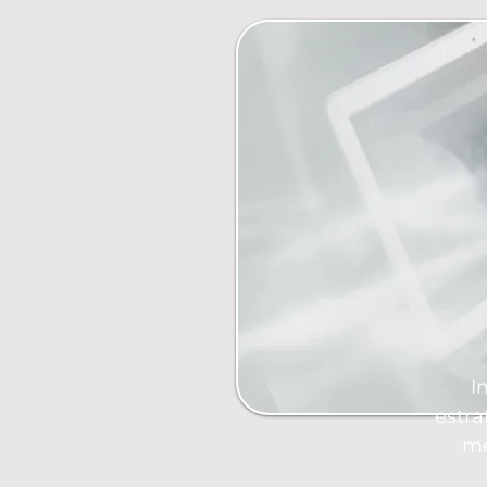
I
estra
me