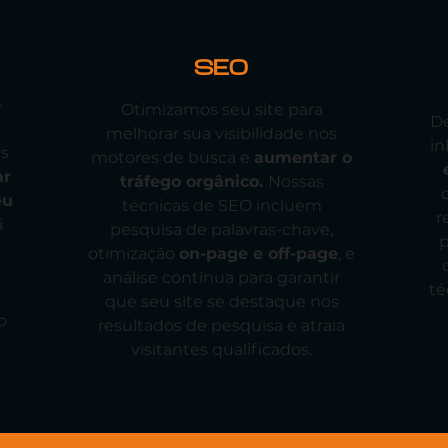
SEO
e
Otimizamos seu site para
De
melhorar sua visibilidade nos
i
ds
motores de busca e
aumentar o
ar
tráfego orgânico.
Nossas
eu
técnicas de SEO incluem
r
i
pesquisa de palavras-chave,
p
otimização
on-page e off-page
, e
análise contínua para garantir
té
que seu site se destaque nos
o
resultados de pesquisa e atraia
visitantes qualificados.