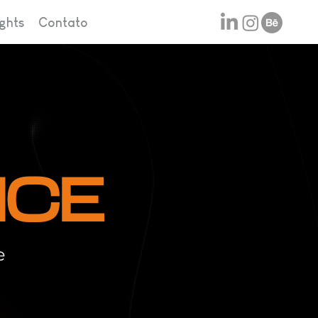
ights
Contato
NCE
e