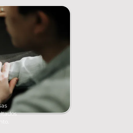
sas
ultados
nto.