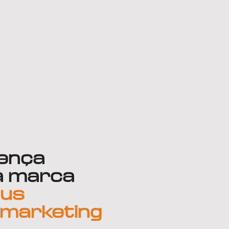
sença
ua marca
eus
 marketing