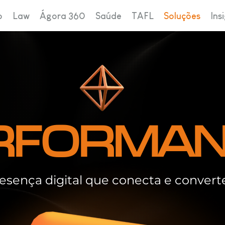
o
Law
Ágora 360
Saúde
TAFL
Soluções
Ins
RFORMA
esença digital que conecta e convert